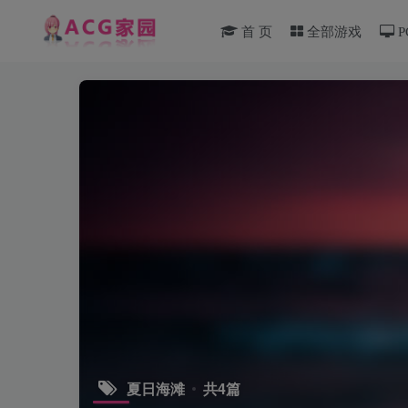
首 页
全部游戏
P
夏日海滩
共4篇