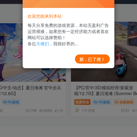
欢迎您能来到本站
每天分享免费的游戏资源，本站无盈利广告
运营艰难，如果您有一定经济能力或者喜欢
网站可以选择赞助！
各位
大佬们，
我很好养的...
朕，已了然！
D/中文/动态】夏日海滩 官中步兵
【PC/官中/3D/模拟经营/探索游
12.6G】
戏/12.7G】夏日海滩 (Summer Be
Ver1.05 Steam官中步兵版+3
PC游戏
免费资源
PC游戏
全部游戏
索游戏+12.7G
前
1个月前
199
2069
14
31