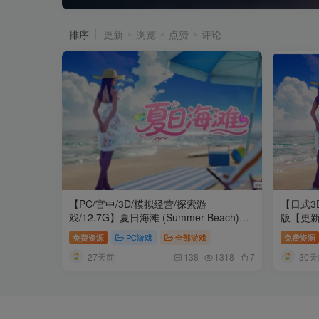
排序
更新
浏览
点赞
评论
【PC/官中/3D/模拟经营/探索游
【日式3
戏/12.7G】夏日海滩 (Summer Beach)
版【更新/
Ver1.09 Steam官中步兵版+3D模拟经营探
免费资源
PC游戏
全部游戏
免费资源
索游戏+12.7G
27天前
30天
138
1318
7