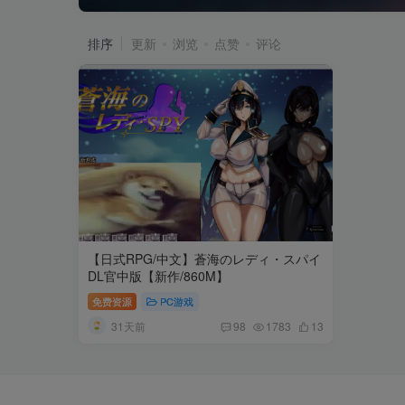
排序
更新
浏览
点赞
评论
【日式RPG/中文】蒼海のレディ・スパイ
DL官中版【新作/860M】
免费资源
PC游戏
31天前
98
1783
13