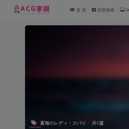
首 页
全部游戏
P
蒼海のレディ・スパイ
共1篇