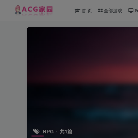
首 页
全部游戏
P
RPG
共1篇