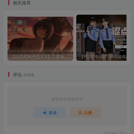
相关推荐
+动态SLG游戏+1.97G
【日式ADV/中文/CV】几度相逢若初见 官中版【新作/4.1G】
【PC/官中/国产/SL
评论
共35条
请登录后发表评论
登录
注册