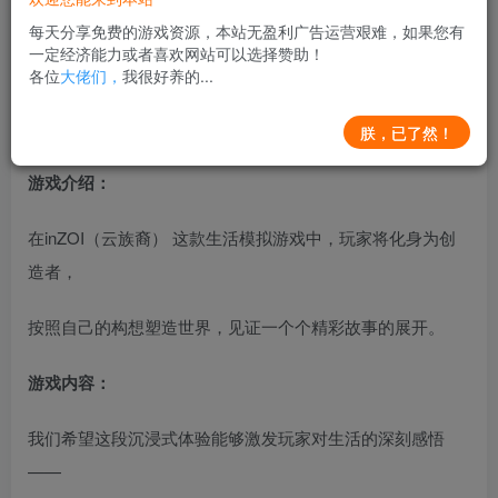
每天分享免费的游戏资源，本站无盈利广告运营艰难，如果您有
嗯，超级火爆的模拟人生类型的游戏，很棒！
一定经济能力或者喜欢网站可以选择赞助！
各位
大佬们，
我很好养的...
云族裔(inZOI)Build.17883557 官方中文版+全DLC+生活模
拟游戏+22.4G 03311058
朕，已了然！
游戏介绍：
在inZOI（云族裔） 这款生活模拟游戏中，玩家将化身为创
造者，
按照自己的构想塑造世界，见证一个个精彩故事的展开。
游戏内容：
我们希望这段沉浸式体验能够激发玩家对生活的深刻感悟
——