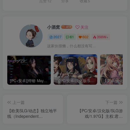
点赞
12
分享
收藏
5
小酒窝
关注
2027
61
602
398W+
这家伙很懒，什么都没有写...
[PC+安卓][蜉蝣 Mayfly EP2 重置版/官方中文版][更新/神作SLG/动态/双端/3.53GB]
【PC/安卓/汉化版/SLG游戏/0.9G】纲手的卷轴(Tsunade’s Scroll) 第1章 Ver0.1 汉化版+PC+安卓+SLG游戏+0.9G
上一篇
下一篇
【欧美SLG/动态】独立地平
【PC/安卓/汉化版/SLG游
线（Independent
戏/1.97G】主权:君主
Horizons）v.0.4.0 汉化中文
(Sovereig Sovereign)
【PC+安卓-2.50G】
Ver0.14.0 汉化版+PC+安卓