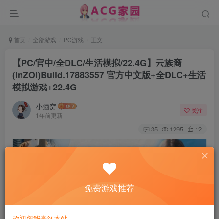
首页
全部游戏
PC游戏
正文
【PC/官中/全DLC/生活模拟/22.4G】云族裔
(inZOI)Build.17883557 官方中文版+全DLC+生活
模拟游戏+22.4G
小酒窝
关注
1年前更新
35
1295
12
免费游戏推荐
欢迎您能来到本站