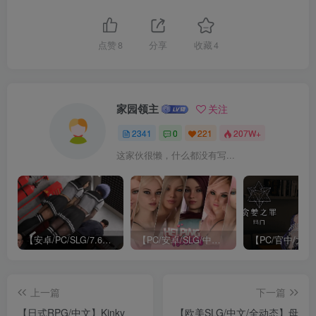
点赞
8
分享
收藏
4
家园领主
关注
2341
0
221
207W+
这家伙很懒，什么都没有写...
【安卓/PC/SLG/7.6G】不雅的欲望/不雅欲望(Indecent Desires) Ver0.26 汉化重制版+PC+安卓+附作弊+补丁+动态SLG游戏&补更+7.6G
【PC/安卓/SLG/中文/完结/30.8G】帮助辣妹/红尘/红瀑布/红色瀑布(Helping The Hotties) ver1.0 4K STEAM官方中文完结版+系列+PC+安卓+动态SLG游戏&神作+补+30.8G
上一篇
下一篇
【日式RPG/中文】Kinky
【欧美SLG/中文/全动态】母