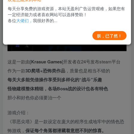
每天分享免费的游戏资源，本站无盈利广告运营艰难，如果您有
一定经济能力或者喜欢网站可以选择赞助！
各位
大佬们，
我很好养的...
朕，已了然！
这是一款由[
Krasue Games
]开发者在24号发布steam平台
作为一款
3D爬塔+恐怖类作品
，质量也是相当不错的
每关大多能凭借操作享受到多样化的“战斗”乐趣
怪物建模整体精细，各场Boss战的设计也各有特色
胆小和好色你必须要治一个
游戏介绍：
《罪恶尖塔》是一款设定在庞大的程序生成地牢中的情色恐
怖游戏，
保证每个角落都潜藏着意想不到的惊喜。