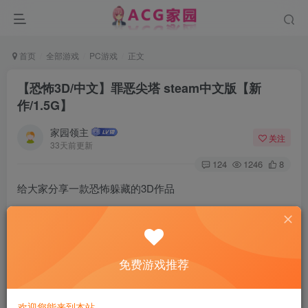
首页
全部游戏
PC游戏
正文
【恐怖3D/中文】罪恶尖塔 steam中文版【新
作/1.5G】
家园领主
关注
33天前更新
124
1246
8
给大家分享一款恐怖躲藏的3D作品
罪恶尖塔 steam中文版 26070621
(Sin Spire)
免费游戏推荐
欢迎您能来到本站