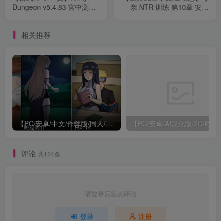
Dungeon v5.4.83 官中测试
亲 NTR 训练 第10章 安卓
版【更新/667M】
+PC 官中版【更新/5.7G】
相关推荐
【PC/安卓/中文/作弊版/同人/SLG游戏/1.84G】火影女忍者训练师 Ver0.28.1 中文作弊版+PC+安卓+同人SLG游戏+1.84G
【PC/安卓/AI汉化版/2D/欧美SLG游戏/0.39G】
评论
共124条
请登录后发表评论
登录
注册