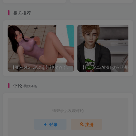
事 官中步兵正式版【新
新/12.6G】
作/3G】
相关推荐
【亚洲风SLG/动态】神秘谷 (Mystic Valley) V0.23.1 汉化中文【PC+安卓双端-1.80GB/更新】
【PC/安卓/AI汉化版/亚洲/SLG游戏/3.50G】奥米斯特（omiS
评论
共204条
请登录后发表评论
登录
注册