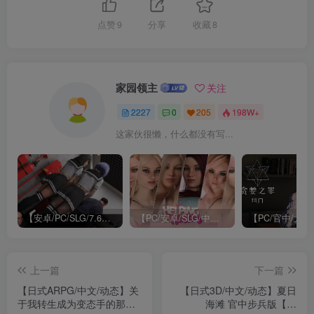
点赞
9
分享
收藏
8
家园领主
关注
2227
0
205
198W+
这家伙很懒，什么都没有写...
【安卓/PC/SLG/7.6G】不雅的欲望/不雅欲望(Indecent Desires) Ver0.26 汉化重制版+PC+安卓+附作弊+补丁+动态SLG游戏&补更+7.6G
【PC/安卓/SLG/中文/完结/30.8G】帮助辣妹/红尘/红瀑布/红色瀑布(Helping The Hotties) ver1.0 4K STEAM官方中文完结版+系列+PC+安卓+动态SLG游戏&神作+补+30.8G
上一篇
下一篇
【日式ARPG/中文/动态】关
【日式3D/中文/动态】夏日
于我转生成为变态手的那档
海滩 官中步兵版【更