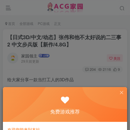
首页
全部游戏
PC游戏
正文
【日式3D/中文/动态】张伟和他不太好说的二三事
2 中文步兵版【新作/4.8G】
家园领主
关注
29天前更新
204
2116
9
给大家分享一款当打工人的3D作品
张伟和他不太好说的二三事 2 中文步兵版
26070626
免费游戏推荐
欢迎您能来到本站