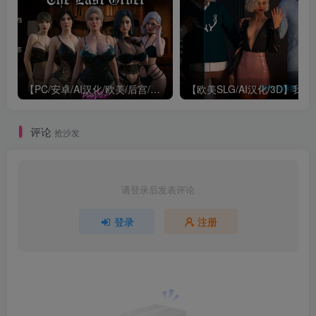
【PC/安卓/AI汉化/欧美/后宫/SLG游戏/1.59G】最后的命令 (The Last Order) Ver0.4 AI汉化版 PC+安卓+欧美SLG+1.59G
【欧美SLG/AI汉化/3D】
评论
抢沙发
请登录后发表评论
登录
注册