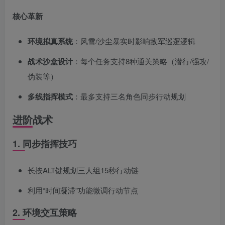
核心革新
环境拟真系统
：风雪/沙尘暴实时影响敌军巡逻逻辑
战术沙盒设计
：每个任务支持8种通关策略（潜行/强攻/
伪装等）
多线指挥模式
：最多支持三名角色同步行动规划
进阶战术
1. 同步指挥技巧
长按ALT键规划三人组15秒行动链
利用“时间凝滞”功能微调行动节点
2. 环境交互策略