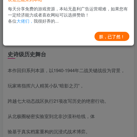
每天分享免费的游戏资源，本站无盈利广告运营艰难，如果您有
一定经济能力或者喜欢网站可以选择赞助！
盟军敢死队:起源 STEAM官方豪华中文版+即时战术类游戏
各位
大佬们，
我很好养的...
+29.9G 04141023
朕，已了然！
游戏概述
史诗级历史舞台
本作回归系列本源，以1940-1944年二战关键战役为背景，
玩家将指挥六人精英小队“暗影之刃”，
跨越七大动态战区执行21项改写历史的绝密行动。
从北极圈秘密实验室到北非沙漠补给线，体
验基于真实档案重构的沉浸式战术博弈。