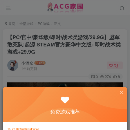
首页
全部游戏
PC游戏
正文
【PC/官中/豪华版/即时/战术类游戏/29.9G】盟军
敢死队:起源 STEAM官方豪华中文版+即时战术类
游戏+29.9G
小酒窝
关注
1年前更新
0
274
8
免费游戏推荐
欢迎您能来到本站