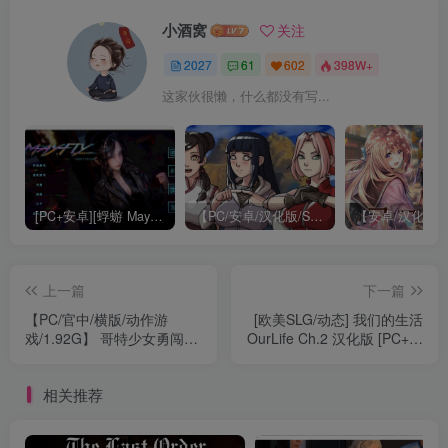
小酒窝
关注
2027
61
602
398W+
这家伙很懒，什么都没有写...
[PC+安卓][蜉蝣 Mayfly EP2 重置版/官方中文版][更新/神作SLG/动态/双端/3.53GB]
【PC/安卓/汉化版/SLG游戏/0.9G】纲手的卷轴(Tsunade’s Scroll) 第1章 Ver0.1 汉化版+PC+安卓+SLG游戏+0.9G
上一篇
下一篇
【PC/官中/横版/动作游
[欧美SLG/动态] 我们的生活
戏/1.92G】 哥特少女勇闯地
OurLife Ch.2 汉化版 [PC+安
下城2 Ver1.0.1 官方中文版
卓-7.40G]
+MOD+横版动作游戏
相关推荐
+1.92G