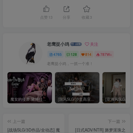
点赞
13
分享
收藏
3
老鹰捉小鸡
关注
4765
128
814
787W+
老鹰捉小鸡，一抓一个准！
魔女的侵袭:黛博拉的房间 v0.1 官方中文版 3D回合ARPG游戏 2.1G
[国风SLG/沙盒高渲染/动态]代号17/特工17（Agent17）V0.24.8官方中文版 [PC+安卓-4.40G/更新]
上一篇
下一篇
[战场SLG/3D作品/全动态] 魔
[日式ADV/NTR] 旖梦沤珠之