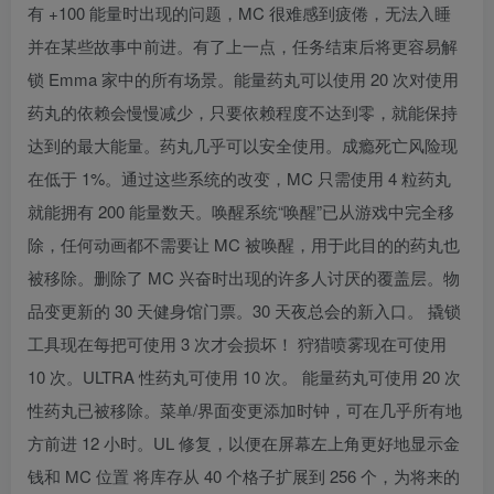
有 +100 能量时出现的问题，MC 很难感到疲倦，无法入睡
并在某些故事中前进。有了上一点，任务结束后将更容易解
锁 Emma 家中的所有场景。能量药丸可以使用 20 次对使用
药丸的依赖会慢慢减少，只要依赖程度不达到零，就能保持
达到的最大能量。药丸几乎可以安全使用。成瘾死亡风险现
在低于 1%。通过这些系统的改变，MC 只需使用 4 粒药丸
就能拥有 200 能量数天。唤醒系统“唤醒”已从游戏中完全移
除，任何动画都不需要让 MC 被唤醒，用于此目的的药丸也
被移除。删除了 MC 兴奋时出现的许多人讨厌的覆盖层。物
品变更新的 30 天健身馆门票。30 天夜总会的新入口。 撬锁
工具现在每把可使用 3 次才会损坏！ 狩猎喷雾现在可使用
10 次。ULTRA 性药丸可使用 10 次。 能量药丸可使用 20 次
性药丸已被移除。菜单/界面变更添加时钟，可在几乎所有地
方前进 12 小时。UL 修复，以便在屏幕左上角更好地显示金
钱和 MC 位置 将库存从 40 个格子扩展到 256 个，为将来的