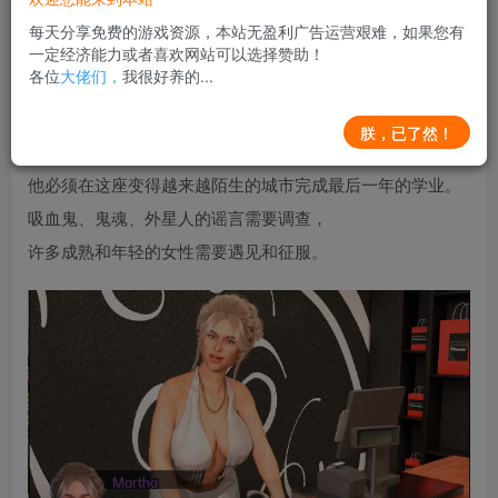
每天分享免费的游戏资源，本站无盈利广告运营艰难，如果您有
一定经济能力或者喜欢网站可以选择赞助！
各位
大佬们，
我很好养的...
游戏介绍：
由于父母出差，一名年轻人发现自己与母亲最好的朋友住在
朕，已了然！
一起。
他必须在这座变得越来越陌生的城市完成最后一年的学业。
吸血鬼、鬼魂、外星人的谣言需要调查，
许多成熟和年轻的女性需要遇见和征服。