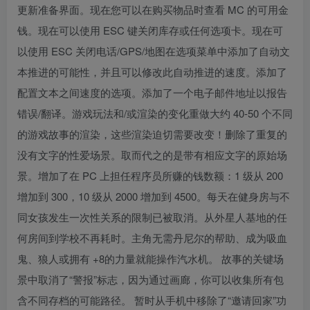
更新准备界面。现在您可以在购买物品时查看 MC 的可用金
钱。现在可以使用 ESC 键关闭库存或任何选项卡。现在可
以使用 ESC 关闭电话/GPS/地图在选项菜单中添加了自动文
本推进的可能性，并且可以修改此自动推进的速度。添加了
配置文本之间速度的选项。添加了一个电子邮件地址以报告
错误/翻译。游戏玩法和/或渲染的变化重做大约 40-50 个不同
的游戏故事的渲染，这些渲染迫切需要改变！删除了重复的
没有文字的性爱场景。取而代之的是带有相应文字的原始场
景。增加了在 PC 上担任程序员所赚的钱数额：1 级从 200
增加到 300，10 级从 2000 增加到 4500。每天在健身房与不
同女孩发生一次性关系的限制已被取消。从外星人基地的任
何房间到学校不再耗时。主角无需丹尼尔的帮助、成为吸血
鬼、狼人或拥有 +8的力量就能操作汽水机。 故事的关键场
景中取消了“警报”标志，因为通过画廊，你可以收集所有包
含不同存档的可能路径。 暂时从手机中移除了“邀请回家”功