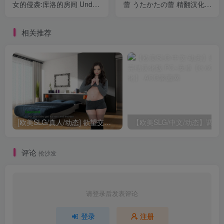
女的侵袭:库洛的房间 Under
蕾 うたかたの蕾 精翻汉化版
The Witch:Kuro’s Room
[980M]
Ver0.5.2 官中步兵版
相关推荐
[2.90G]
[欧美SLG/真人/动态] 欲望交响曲 Symphony of Lust v0.4.50 汉化版 [PC+安卓-9.80G]
【欧美SLG/中文/动态】调养快乐 完结汉化
评论
抢沙发
请登录后发表评论
登录
注册