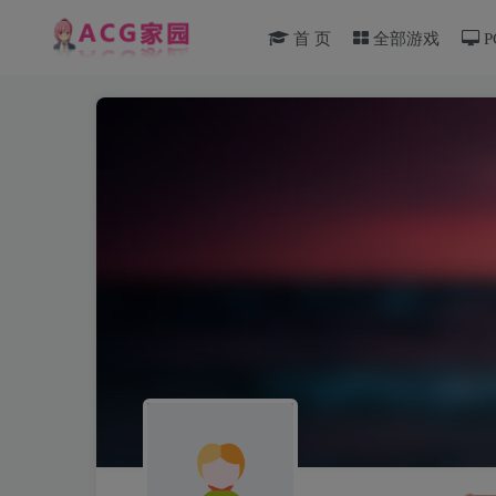
首 页
全部游戏
P