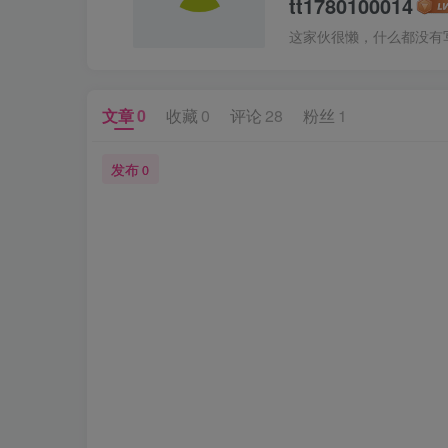
tt1780100014
这家伙很懒，什么都没有写.
文章
0
收藏
0
评论
28
粉丝
1
发布
0